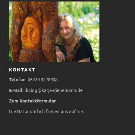
r
n
i
c
a
S
h
n
u
t
s
c
e
t
h
KONTAKT
n
a
e
Telefon
:
06220
9228908
-
E-Mail
:
dialog@katja-dienemann.de
l
u
N
Zum Kontaktformular
t
n
a
Die Natur und ich freuen uns auf Sie.
v
u
d