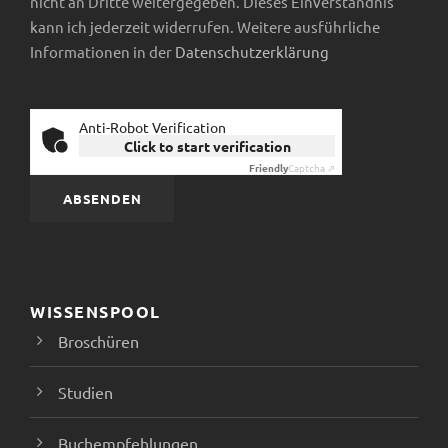
,
nicht an Dritte weitergegeben. Dieses Einverständnis
kann ich jederzeit widerrufen. Weitere ausführliche
N
Informationen in der
Datenschutzerklärung
a
Anti-Robot Verification
v
Click to start verification
Friendly
Captcha ⇗
i
g
a
WISSENSPOOL
t
Broschüren
i
Studien
o
Buchempfehlungen