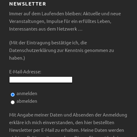
i
n
A
NEWSLETTER
g
Immer auf dem Laufenden bleiben: Aktuelle und neue
g
n
Veranstaltungen, Impulse für ein erfülltes Leben,
a
Interessantes aus dem Netzwerk …
e
s
t
(Mit der Eintragung bestätige ich, die
n
i
i
Datenschutzerklärung zur Kenntnis genommen zu
haben.)
c
o
E-Mail-Adresse:
h
n
t
anmelden
abmelden
e
Mit Angabe meiner Daten und Absenden der Anmeldung
n
erkläre ich mich einverstanden, den hier bestellten
Newsletter per E-Mail zu erhalten. Meine Daten werden