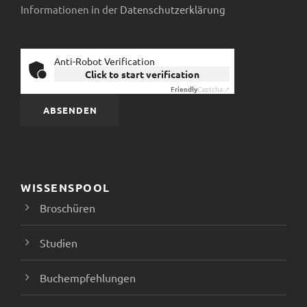
a
Informationen in der
Datenschutzerklärung
v
Anti-Robot Verification
i
Click to start verification
Friendly
Captcha ⇗
g
a
t
WISSENSPOOL
i
Broschüren
o
Studien
n
Buchempfehlungen