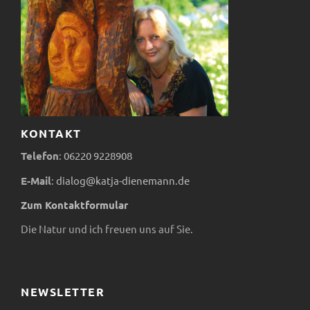
c
a
S
h
n
u
t
s
c
e
t
h
n
a
e
KONTAKT
-
Telefon
:
06220
9228908
l
u
N
E-Mail
:
dialog@katja-dienemann.de
t
n
a
Zum Kontaktformular
v
u
d
Die Natur und ich freuen uns auf Sie.
i
n
A
g
NEWSLETTER
g
n