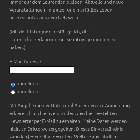
a
Immer auf dem Laufenden bleiben: Aktuelle und neue
e
s
Veranstaltungen, Impulse für ein erfülltes Leben,
t
Interessantes aus dem Netzwerk …
n
i
i
(Mit der Eintragung bestätige ich, die
c
Datenschutzerklärung zur Kenntnis genommen zu
o
haben.)
h
n
E-Mail-Adresse:
t
e
anmelden
abmelden
n
Mit Angabe meiner Daten und Absenden der Anmeldung
erkläre ich mich einverstanden, den hier bestellten
,
Newsletter per E-Mail zu erhalten. Meine Daten werden
N
nicht an Dritte weitergegeben. Dieses Einverständnis
kann ich jederzeit widerrufen. Weitere ausführliche