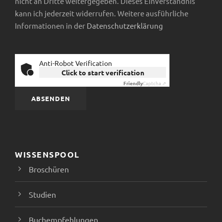
nicht an Dritte weitergegeben. Dieses Einverständnis
N
kann ich jederzeit widerrufen. Weitere ausführliche
Informationen in der
Datenschutzerklärung
a
v
Anti-Robot Verification
Click to start verification
i
Friendly
Captcha ⇗
g
a
t
WISSENSPOOL
Broschüren
i
Studien
o
Buchempfehlungen