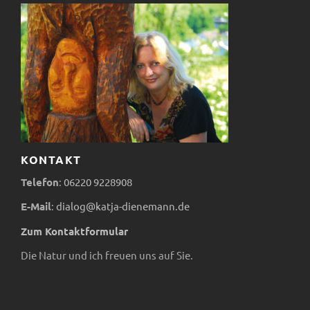
r
n
i
c
a
S
h
n
u
t
s
c
e
t
h
n
KONTAKT
a
e
-
Telefon
:
06220
9228908
l
u
N
E-Mail
:
dialog@katja-dienemann.de
t
n
Zum Kontaktformular
a
Die Natur und ich freuen uns auf Sie.
v
u
d
i
n
A