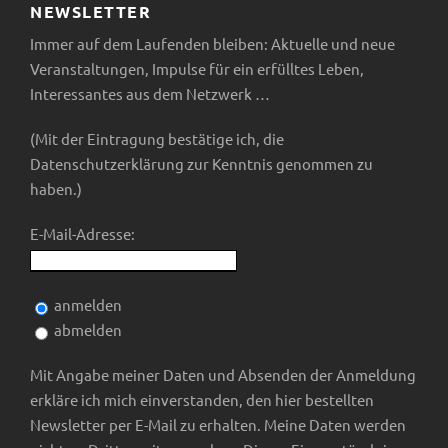
NEWSLETTER
g
g
n
Immer auf dem Laufenden bleiben: Aktuelle und neue
a
Veranstaltungen, Impulse für ein erfülltes Leben,
e
s
Interessantes aus dem Netzwerk …
t
n
i
i
(Mit der Eintragung bestätige ich, die
Datenschutzerklärung zur Kenntnis genommen zu
c
o
haben.)
h
n
E-Mail-Adresse:
t
anmelden
e
abmelden
n
Mit Angabe meiner Daten und Absenden der Anmeldung
erkläre ich mich einverstanden, den hier bestellten
,
Newsletter per E-Mail zu erhalten. Meine Daten werden