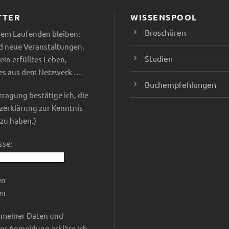
n
n
n
TTER
WISSENSPOOL
,
,
,
Broschüren
dem Laufenden bleiben:
d neue Veranstaltungen,
Studien
ein erfülltes Leben,
tes aus dem Netzwerk …
Buchempfehlungen
tragung bestätige ich, die
erklärung zur Kenntnis
u haben.)
sse:
en
en
 meiner Daten und
er Anmeldung erkläre ich