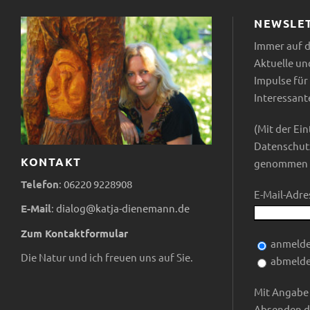
n
n
n
e
S
NEWSLE
,
,
c
Immer auf 
n
h
Aktuelle un
l
Impulse für 
,
ü
Interessan
N
s
(Mit der Ein
s
Datenschutz
a
e
KONTAKT
genommen z
l
v
Telefon
:
06220
9228908
w
E-Mail-Adre
E-Mail
:
dialog@katja-dienemann.de
o
i
r
Zum Kontaktformular
anmeld
g
t
Die Natur und ich freuen uns auf Sie.
abmeld
.
a
Mit Angabe
Absenden d