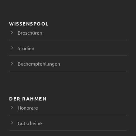
,
N
WISSENSPOOL
a
Broschüren
v
Studien
i
Buchempfehlungen
g
a
DER RAHMEN
t
Honorare
i
Gutscheine
o