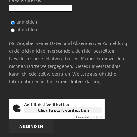
i
A
g
n
anmelden
a
abmelden
s
t
Mit Angabe meiner Daten und Absenden der Anmeldung
i
i
erkläre ich mich einverstanden, den hier bestellten
Newsletter per E-Mail zu erhalten. Meine Daten werden
c
o
nicht an Dritte weitergegeben. Dieses Einverständnis
kann ich jederzeit widerrufen. Weitere ausführliche
h
n
Informationen in der
Datenschutzerklärung
t
e
Anti-Robot Verification
Click to start verification
Friendly
Captcha ⇗
n