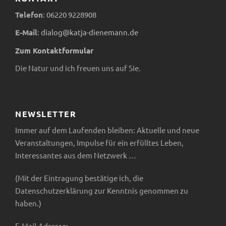
n
i
Telefon
:
06220
9228908
c
E-Mail
:
dialog@katja-dienemann.de
S
Zum Kontaktformular
h
u
Die Natur und ich freuen uns auf Sie.
t
c
e
h
NEWSLETTER
n
Immer auf dem Laufenden bleiben: Aktuelle und neue
e
-
Veranstaltungen, Impulse für ein erfülltes Leben,
Interessantes aus dem Netzwerk …
u
N
(Mit der Eintragung bestätige ich, die
n
a
Datenschutzerklärung zur Kenntnis genommen zu
v
haben.)
d
E-Mail-Adresse: