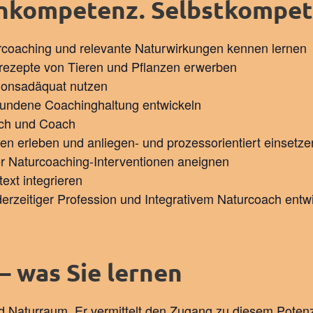
nkompetenz. Selbstkompet
rcoaching und relevante Naturwirkungen kennen lernen
srezepte von Tieren und Pflanzen erwerben
tionsadäquat nutzen
bundene Coachinghaltung entwickeln
sch und Coach
n erleben und anliegen- und prozessorientiert einsetz
r Naturcoaching-Interventionen aneignen
ext integrieren
 derzeitiger Profession und Integrativem Naturcoach entw
– was Sie lernen
d Naturraum. Er vermittelt den Zugang zu diesem Potenzi