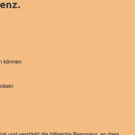
enz.
en können
ickeln
al und verstärkt die hilfreiche Resonanz, so dass