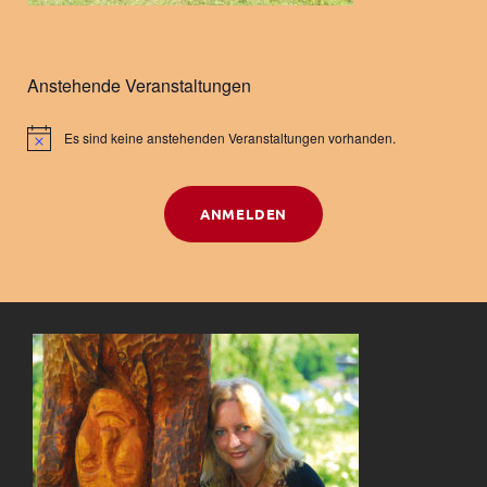
Anstehende Veranstaltungen
Es sind keine anstehenden Veranstaltungen vorhanden.
H
i
n
w
ANMELDEN
e
i
s