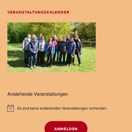
VERANSTALTUNGSKALENDER
Anstehende Veranstaltungen
Es sind keine anstehenden Veranstaltungen vorhanden.
H
i
n
w
ANMELDEN
e