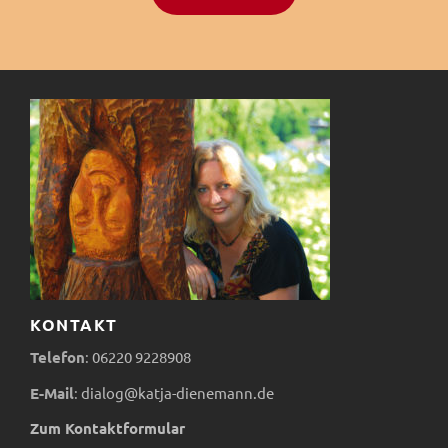
i
s
KONTAKT
Telefon
:
06220
9228908
E-Mail
:
dialog@katja-dienemann.de
Zum Kontaktformular