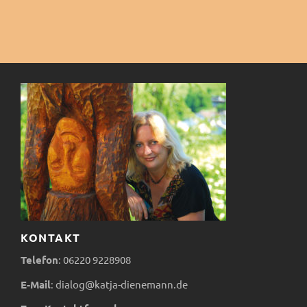
v
i
g
a
t
i
o
KONTAKT
n
Telefon
:
06220
9228908
E-Mail
:
dialog@katja-dienemann.de