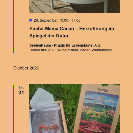
u
t
c
e
H
20. September, 10:00
-
17:00
e
h
Pacha-Mama Cacao – Herzöffnung im
r
n
v
Spiegel der Natur
o
e
r
-
SeelenRaum - Praxis für Lebenskunst
Alte
g
Römerstraße 28, Wilhelmsfeld, Baden-Württemberg
e
u
N
h
o
Oktober 2026
b
n
a
e
n
v
d
SA.
31
i
A
g
n
a
s