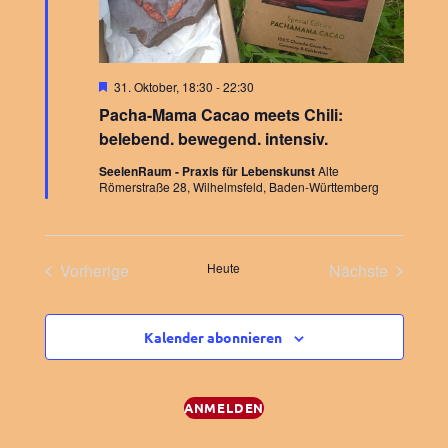
t
i
i
c
o
H
31. Oktober, 18:30
-
22:30
e
Pacha-Mama Cacao meets Chili:
r
h
n
v
belebend. bewegend. intensiv.
o
r
t
SeelenRaum - Praxis für Lebenskunst
Alte
g
Römerstraße 28, Wilhelmsfeld, Baden-Württemberg
e
h
e
o
b
e
n
Vorherige
Heute
Nächste
n
Veranstaltungen
Veranstaltu
,
Kalender abonnieren
N
ANMELDEN
a