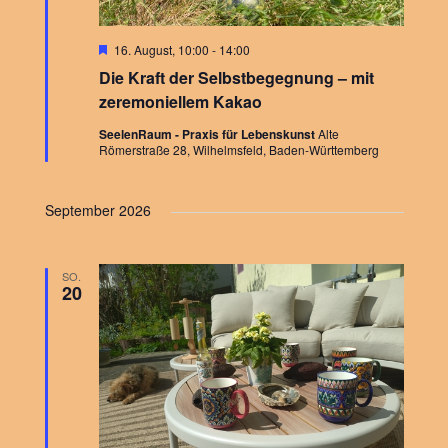
a
a
l
.
H
16. August, 10:00
-
14:00
t
l
l
e
Die Kraft der Selbstbegegnung – mit
r
u
v
zeremoniellem Kakao
t
t
o
r
SeelenRaum - Praxis für Lebenskunst
Alte
n
g
Römerstraße 28, Wilhelmsfeld, Baden-Württemberg
u
u
e
h
g
o
n
n
September 2026
b
A
e
n
g
g
n
SO.
20
e
e
s
n
n
i
c
S
h