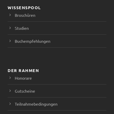
N
WISSENSPOOL
a
Broschüren
v
Studien
i
Buchempfehlungen
g
a
DER RAHMEN
t
Honorare
i
Gutscheine
o
Teilnahmebedingungen
n