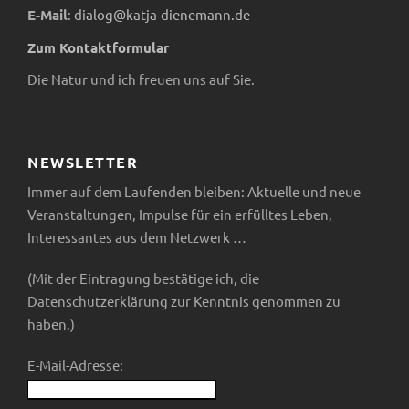
c
E-Mail
:
dialog@katja-dienemann.de
S
Zum Kontaktformular
h
u
Die Natur und ich freuen uns auf Sie.
t
c
e
h
NEWSLETTER
n
Immer auf dem Laufenden bleiben: Aktuelle und neue
e
-
Veranstaltungen, Impulse für ein erfülltes Leben,
Interessantes aus dem Netzwerk …
u
N
(Mit der Eintragung bestätige ich, die
n
a
Datenschutzerklärung zur Kenntnis genommen zu
v
haben.)
d
i
E-Mail-Adresse:
A
g