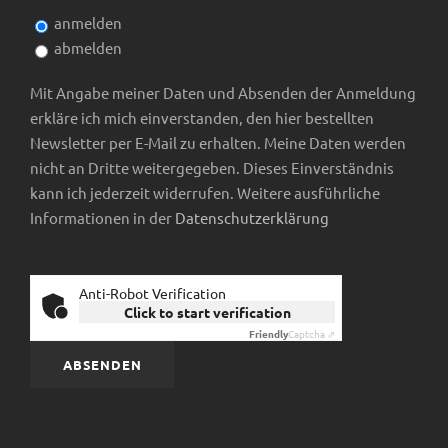
n
anmelden
a
abmelden
s
t
Mit Angabe meiner Daten und Absenden der Anmeldung
i
i
erkläre ich mich einverstanden, den hier bestellten
Newsletter per E-Mail zu erhalten. Meine Daten werden
c
o
nicht an Dritte weitergegeben. Dieses Einverständnis
kann ich jederzeit widerrufen. Weitere ausführliche
h
n
Informationen in der
Datenschutzerklärung
t
e
Anti-Robot Verification
Click to start verification
Friendly
Captcha ⇗
n
,