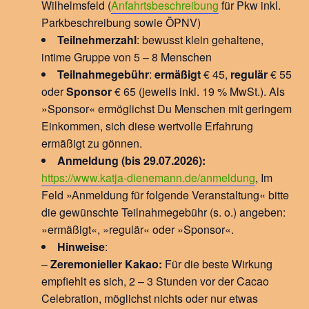
Wilhelmsfeld (
Anfahrtsbeschreibung
für Pkw inkl.
Parkbeschreibung sowie ÖPNV)
Teilnehmerzahl
: bewusst klein gehaltene,
intime Gruppe von 5 – 8 Menschen
Teilnahmegebühr
:
ermäßigt
€ 45,
regulär
€ 55
oder
Sponsor
€ 65 (jeweils inkl. 19 % MwSt.). Als
»Sponsor« ermöglichst Du Menschen mit geringem
Einkommen, sich diese wertvolle Erfahrung
ermäßigt zu gönnen.
Anmeldung (bis 29.07.2026):
https://www.katja-dienemann.de/anmeldung
, Im
Feld »Anmeldung für folgende Veranstaltung« bitte
die gewünschte Teilnahmegebühr (s. o.) angeben:
»ermäßigt«, »regulär« oder »Sponsor«.
Hinweise
:
–
Zeremonieller Kakao:
Für die beste Wirkung
empfiehlt es sich, 2 – 3 Stunden vor der Cacao
Celebration, möglichst nichts oder nur etwas