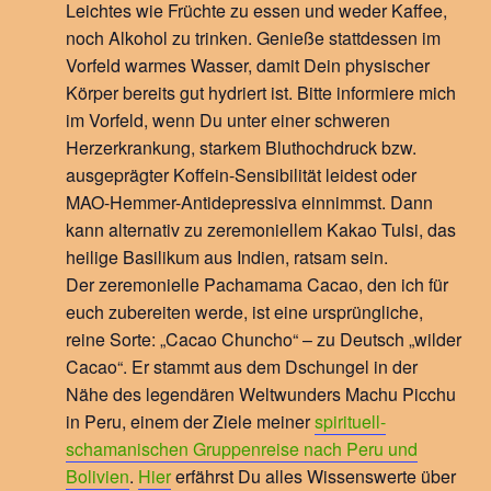
Leichtes wie Früchte zu essen und weder Kaffee,
noch Alkohol zu trinken. Genieße stattdessen im
Vorfeld warmes Wasser, damit Dein physischer
Körper bereits gut hydriert ist. Bitte informiere mich
im Vorfeld, wenn Du unter einer schweren
Herzerkrankung, starkem Bluthochdruck bzw.
ausgeprägter Koffein-Sensibilität leidest oder
MAO-Hemmer-Antidepressiva einnimmst. Dann
kann alternativ zu zeremoniellem Kakao Tulsi, das
heilige Basilikum aus Indien, ratsam sein.
Der zeremonielle Pachamama Cacao, den ich für
euch zubereiten werde, ist eine ursprüngliche,
reine Sorte: „Cacao Chuncho“ – zu Deutsch „wilder
Cacao“. Er stammt aus dem Dschungel in der
Nähe des legendären Weltwunders Machu Picchu
in Peru, einem der Ziele meiner
spirituell-
schamanischen Gruppenreise nach Peru und
Bolivien
.
Hier
erfährst Du alles Wissenswerte über