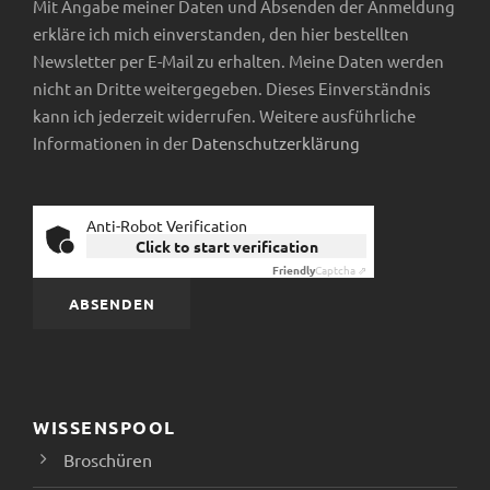
Mit Angabe meiner Daten und Absenden der Anmeldung
v
erkläre ich mich einverstanden, den hier bestellten
Newsletter per E-Mail zu erhalten. Meine Daten werden
i
nicht an Dritte weitergegeben. Dieses Einverständnis
kann ich jederzeit widerrufen. Weitere ausführliche
g
Informationen in der
Datenschutzerklärung
a
t
Anti-Robot Verification
Click to start verification
Friendly
Captcha ⇗
i
o
n
WISSENSPOOL
Broschüren