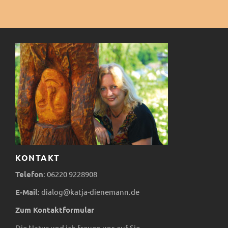
u
t
c
e
h
n
e
-
u
N
n
a
v
d
KONTAKT
i
A
Telefon
:
06220
9228908
g
E-Mail
:
dialog@katja-dienemann.de
n
a
Zum Kontaktformular
s
Die Natur und ich freuen uns auf Sie.