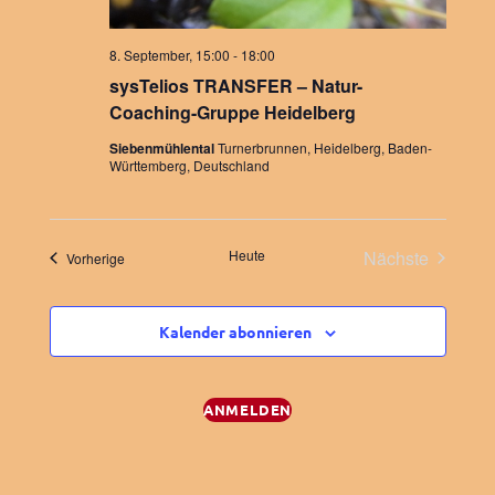
a
a
l
.
8. September, 15:00
-
18:00
t
l
l
sysTelios TRANSFER – Natur-
u
Coaching-Gruppe Heidelberg
t
t
Siebenmühlental
Turnerbrunnen, Heidelberg, Baden-
n
Württemberg, Deutschland
u
u
g
n
n
A
Heute
Nächste
Veranstaltungen
Vorherige
g
g
Veranstaltu
n
e
e
Kalender abonnieren
s
n
n
i
ANMELDEN
c
S
h