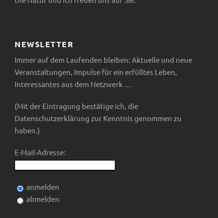
t
i
i
c
o
NEWSLETTER
h
Immer auf dem Laufenden bleiben: Aktuelle und neue
n
Veranstaltungen, Impulse für ein erfülltes Leben,
t
Interessantes aus dem Netzwerk …
(Mit der Eintragung bestätige ich, die
e
Datenschutzerklärung zur Kenntnis genommen zu
n
haben.)
E-Mail-Adresse:
,
N
anmelden
abmelden
a